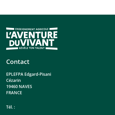
Contact
EPLEFPA Edgard-Pisani
Cézarin
19460
NAVES
FRANCE
Tél. :
05 55 26 64 56
eplefpa.tulle-naves(at)educagri.fr